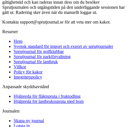
giltighetstid och kan raderas innan dess om du besöker
Sprutjournalen och utgångstiden på den underliggande sessionen har
gått ut. Radering sker även när du manuellt loggar ut.
Kontakta
support@sprutjournal.se
för att veta mer om kakor.
Resurser
Hem
Svensk standard för import och export av sprutjournaler
Sprutjournal för golfklubbar
Sprutjournal för parkförvaltning
Sprutjournal för lantbruk
Villkor
Policy för kakor
Integritetspolicy
Anpassade skyddsavstånd
Hjälpreda för fläktspruta i fruktodling
Hjälpreda för lantbruksspruta med bom
Journalen
Skapa ny journal
Logga in